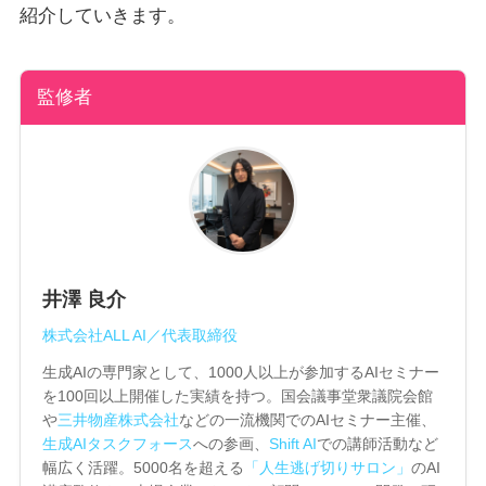
紹介していきます。
監修者
井澤 良介
株式会社ALL AI／代表取締役
生成AIの専門家として、1000人以上が参加するAIセミナー
を100回以上開催した実績を持つ。国会議事堂衆議院会館
や
三井物産株式会社
などの一流機関でのAIセミナー主催、
生成AIタスクフォース
への参画、
Shift AI
での講師活動など
幅広く活躍。5000名を超える
「人生逃げ切りサロン」
のAI