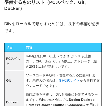
準備するものリスト（PCスペック、Git、
Docker）
Difyをローカルで動かすためには、以下の準備が必要
です。
項目
内容
RAMは最低8GB以上（できれば16GB以上推
PCスペッ
奨）。CPUはIntel Core i5以上、ストレージは空
ク
き20GB以上が望ましいです。
ソースコードを取得・管理するために使用しま
Git
す。未導入の場合は、
Git公式サイト
から無料でダ
ウンロードできます。
仮想環境を構築し、Difyを簡単に起動できるツー
ルです。WindowsやMacでは
Docker Desktop
、
Docker
Linuxでは
Docker Engine＋Compose
を使用しま