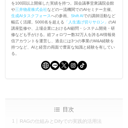
を100回以上開催した実績を持つ。国会議事堂衆議院会館
や
三井物産株式会社
などの一流機関でのAIセミナー主催、
生成AIタスクフォース
への参画、
Shift AI
での講師活動など
幅広く活躍。5000名を超える
「人生逃げ切りサロン」
のAI
講座監修や、上場企業におけるAI顧問・システム開発・研
修なども手がける。総フォロワー数32万人を誇るAI情報発
信アカウントを運営し、過去には3つの事業のM&A経験を
持つなど、AIと経営の両面で豊富な知識と経験を有してい
る。
目次
RAGの仕組みとDifyでの実践的活用法